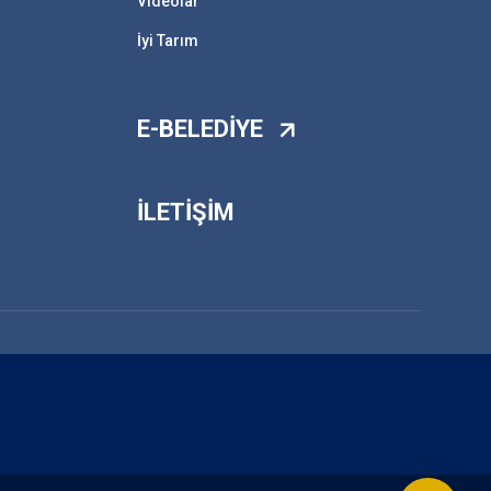
Videolar
İyi Tarım
E-BELEDİYE
İLETİŞİM