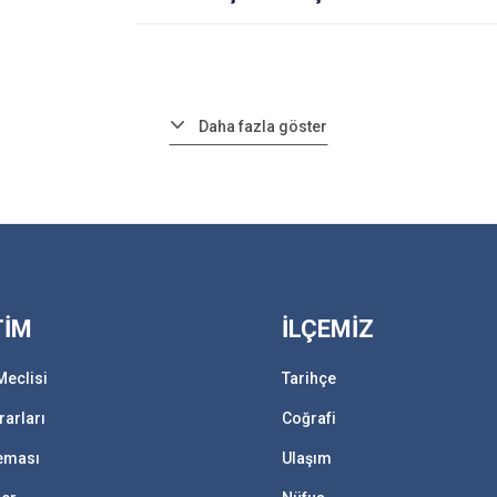
Daha fazla göster
TİM
İLÇEMİZ
Meclisi
Tarihçe
rarları
Coğrafi
Şeması
Ulaşım