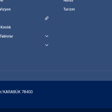
ler
Nüfus
 Vizyon
Turizm
 Kimlik
Tablolar
zar/KARABÜK 78400