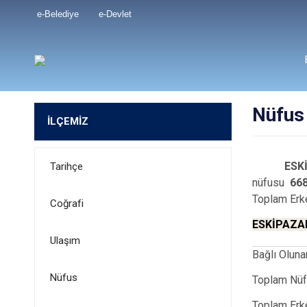
e-Belediye
e-Devlet
Nüfus
İLÇEMİZ
ESK
Tarihçe
nüfusu
66
Toplam Erk
Coğrafi
ESKİPAZA
Ulaşım
Bağlı O
Nüfus
Topla
Toplam 