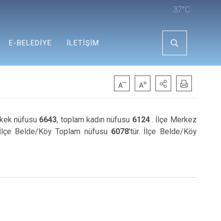
37°C
E-BELEDİYE
İLETİŞİM
rkek nüfusu
6643
, toplam kadın nüfusu
6124
. İlçe Merkez
r.İlçe Belde/Köy Toplam nüfusu
6078
'tür. İlçe Belde/Köy