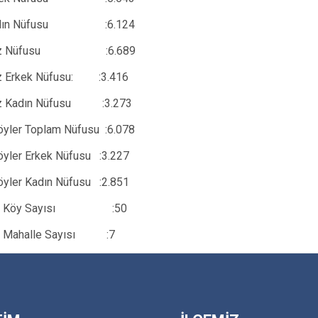
Kadın Nüfusu :6.124
rkez Nüfusu :6.689
ez Erkek Nüfusu: :3.416
ez Kadın Nüfusu :3.273
öyler Toplam Nüfusu
:6.078
öyler Erkek Nüfusu :3.227
öyler Kadın Nüfusu :2.851
ağlı Köy Sayısı :50
ğlı Mahalle Sayısı :7