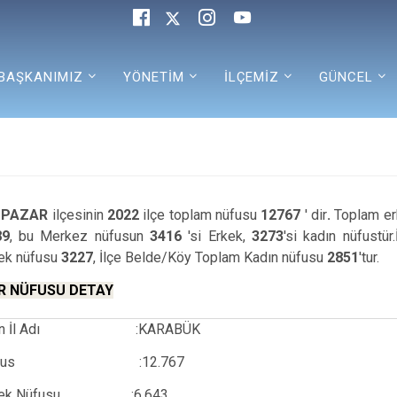
BAŞKANIMIZ
YÖNETİM
İLÇEMİZ
GÜNCEL
İPAZAR
ilçesinin
2022
ilçe toplam nüfusu
12767
'
dir
.
T
oplam e
89
, bu Merkez nüfusun
3416
'si Erkek,
3273
'si kadın nüfustü
ek nüfusu
3227
, İlçe Belde/Köy Toplam Kadın nüfusu
2851
'tur.
R NÜFUSU DETAY
lunan İl Adı :KARABÜK
m Nüfus :12.767
Erkek Nüfusu :6.643