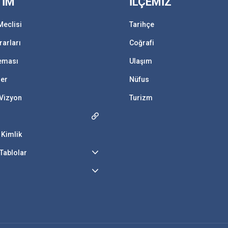
TİM
İLÇEMİZ
Meclisi
Tarihçe
rarları
Coğrafi
Şeması
Ulaşım
ler
Nüfus
 Vizyon
Turizm
 Kimlik
Tablolar