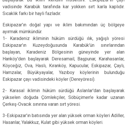
vadisinde Karabük tarafında kar yokken sırt karla kaplıdır.
Sıcaklık farkı bir hayli fazladır.
Eskipazar'ın doğal yapı ve iklim bakımından üç bölgeye
ayırmak mümkündür.
1- Karadeniz ikliminin hüküm sürdüğü ılık, yağışlı yöresi
Eskipazar'ın Kuzeydoğusunda Karabük'ün sınırlarından
başlayan, Karadeniz Bölgesinin güneyinde yer alan
Hanköy'den başlayarak Deresamail, Başpunar, Karahasanlar,
Köyceğiz, Ova, Haslı, Kıranköy, Kapucular, Eskipazar, Çaylı,
Hamzalar, Büyükyayalar, Yazıboy köylerinin bulunduğu
Eskipazar çayı vadisindeki köyler (Dereyöresi).
2- Karasal iklimin hüküm sürdüğü Aslanlar'dan başlayarak
yükselen doğuda Çömlekçiler, Söbüçimen'e kadar uzanan
Çerkeş-Ovacık sınırına varan sırt yöresi.
3-Eskipazar'ın batısında yer alan yüksek orman köyleri Adiller,
Hasanlar, Yalakkuz, Kulat gibi yüksek orman köyleri.