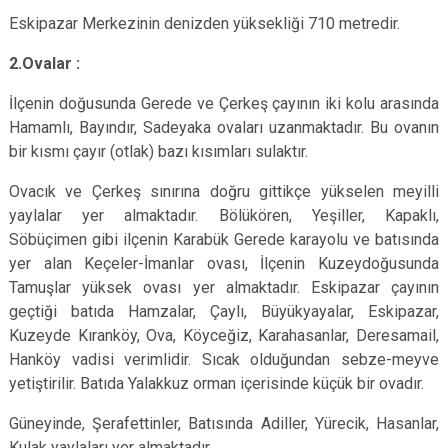
Eskipazar Merkezinin denizden yüksekliği 710 metredir.
2.Ovalar :
İlçenin doğusunda Gerede ve Çerkeş çayının iki kolu arasında
Hamamlı, Bayındır, Sadeyaka ovaları uzanmaktadır. Bu ovanın
bir kısmı çayır (otlak) bazı kısımları sulaktır.
Ovacık ve Çerkeş sınırına doğru gittikçe yükselen meyilli
yaylalar yer almaktadır. Bölükören, Yeşiller, Kapaklı,
Söbüçimen gibi ilçenin Karabük Gerede karayolu ve batısında
yer alan Keçeler-İmanlar ovası, İlçenin Kuzeydoğusunda
Tamuşlar yüksek ovası yer almaktadır. Eskipazar çayının
geçtiği batıda Hamzalar, Çaylı, Büyükyayalar, Eskipazar,
Kuzeyde Kıranköy, Ova, Köyceğiz, Karahasanlar, Deresamail,
Hanköy vadisi verimlidir. Sıcak olduğundan sebze-meyve
yetiştirilir. Batıda Yalakkuz orman içerisinde küçük bir ovadır.
Güneyinde, Şerafettinler, Batısında Adiller, Yürecik, Hasanlar,
Kulak yaylaları yer almaktadır.