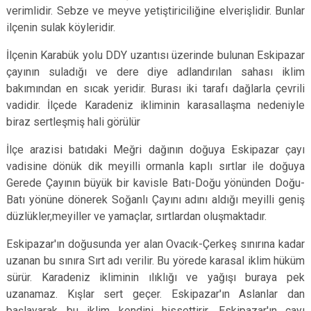
verimlidir. Sebze ve meyve yetiştiriciliğine elverişlidir. Bunlar
ilçenin sulak köyleridir.
İlçenin Karabük yolu DDY uzantısı üzerinde bulunan Eskipazar
çayının suladığı ve dere diye adlandırılan sahası iklim
bakımından en sıcak yeridir. Burası iki tarafı dağlarla çevrili
vadidir. İlçede Karadeniz ikliminin karasallaşma nedeniyle
biraz sertleşmiş hali görülür
İlçe arazisi batıdaki Meğri dağının doğuya Eskipazar çayı
vadisine dönük dik meyilli ormanla kaplı sırtlar ile doğuya
Gerede Çayının büyük bir kavisle Batı-Doğu yönünden Doğu-
Batı yönüne dönerek Soğanlı Çayını adını aldığı meyilli geniş
düzlükler,meyiller ve yamaçlar, sırtlardan oluşmaktadır.
Eskipazar'ın doğusunda yer alan Ovacık-Çerkeş sınırına kadar
uzanan bu sınıra Sırt adı verilir. Bu yörede karasal iklim hüküm
sürür. Karadeniz ikliminin ılıklığı ve yağışı buraya pek
uzanamaz. Kışlar sert geçer. Eskipazar'ın Aslanlar dan
başlayarak bu iklim kendini hissettirir. Eskipazar'ın çayı