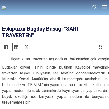
Eskipazar Buğday Başağı "SARI
TRAVERTEN"
İlçemiz sarı traverten taş ocakları bakımından çok zengind
Budaklar köyleri sınırı içinde bulunan Kayadibi mevkiin
traverten taşları Türkiye’nin her tarafına gönderilmektedir.
Mustafa Kemal Atatürk'ün ebedi istirahatgahı Anıtkabir ‘ in
bölümünde ve T.B.M.M.” nin yapımında sarı traverten kullanılmışt
yapısı nedeni ile ıslak zeminlerde kaymayan bir yapısı vardır.
büyük özelliği ise kimyasal yapısı nedeni ile bünyesind
üreyememesidir.