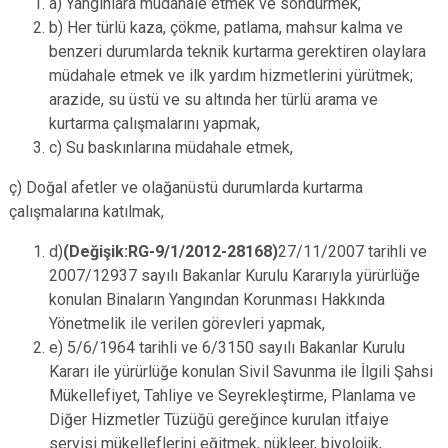
a) Yangınlara müdahale etmek ve söndürmek,
b) Her türlü kaza, çökme, patlama, mahsur kalma ve
benzeri durumlarda teknik kurtarma gerektiren olaylara
müdahale etmek ve ilk yardım hizmetlerini yürütmek;
arazide, su üstü ve su altında her türlü arama ve
kurtarma çalışmalarını yapmak,
c) Su baskınlarına müdahale etmek,
ç) Doğal afetler ve olağanüstü durumlarda kurtarma
çalışmalarına katılmak,
d)
(Değişik:RG-9/1/2012-28168)
27/11/2007 tarihli ve
2007/12937 sayılı Bakanlar Kurulu Kararıyla yürürlüğe
konulan Binaların Yangından Korunması Hakkında
Yönetmelik ile verilen görevleri yapmak,
e) 5/6/1964 tarihli ve 6/3150 sayılı Bakanlar Kurulu
Kararı ile yürürlüğe konulan Sivil Savunma ile İlgili Şahsi
Mükellefiyet, Tahliye ve Seyrekleştirme, Planlama ve
Diğer Hizmetler Tüzüğü gereğince kurulan itfaiye
servisi mükelleflerini eğitmek, nükleer, biyolojik,