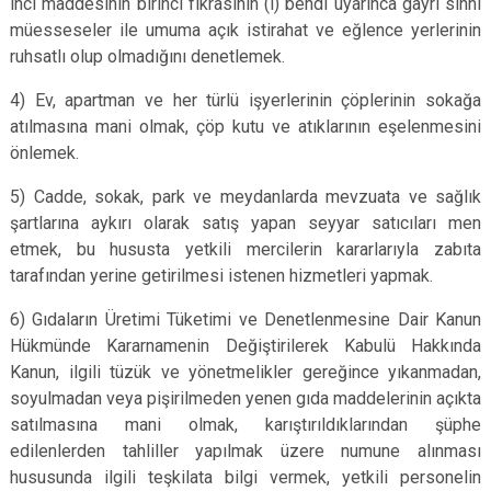
inci maddesinin birinci fıkrasının (l) bendi uyarınca gayri sıhhi
müesseseler ile umuma açık istirahat ve eğlence yerlerinin
ruhsatlı olup olmadığını denetlemek.
4) Ev, apartman ve her türlü işyerlerinin çöplerinin sokağa
atılmasına mani olmak, çöp kutu ve atıklarının eşelenmesini
önlemek.
5) Cadde, sokak, park ve meydanlarda mevzuata ve sağlık
şartlarına aykırı olarak satış yapan seyyar satıcıları men
etmek, bu hususta yetkili mercilerin kararlarıyla zabıta
tarafından yerine getirilmesi istenen hizmetleri yapmak.
6) Gıdaların Üretimi Tüketimi ve Denetlenmesine Dair Kanun
Hükmünde Kararnamenin Değiştirilerek Kabulü Hakkında
Kanun, ilgili tüzük ve yönetmelikler gereğince yıkanmadan,
soyulmadan veya pişirilmeden yenen gıda maddelerinin açıkta
satılmasına mani olmak, karıştırıldıklarından şüphe
edilenlerden tahliller yapılmak üzere numune alınması
hususunda ilgili teşkilata bilgi vermek, yetkili personelin